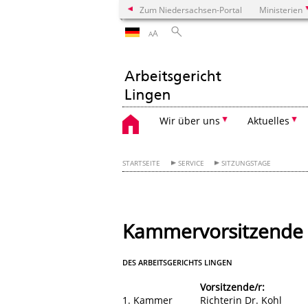
Zum Niedersachsen-Portal
Ministerien
A
A
Wir über uns
Aktuelles
STARTSEITE
SERVICE
SITZUNGSTAGE
Kammervorsitzende 
DES ARBEITSGERICHTS LINGEN
Vorsitzende/r:
1. Kammer
Richterin Dr. Kohl